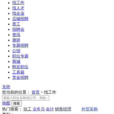
找工作
找人才
找企业
店铺招聘
普工
招聘会
资讯
测评
专题招聘
公招
职位专题
商城
附近职位
工具箱
赏金招聘
关闭
您当前的位置：
首页
>
找工作
地图
热门搜索：
技工
业务员
会计
销售经理
会计
外贸采购
会计
业