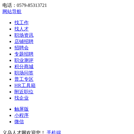
电话：0579-85313721
网站导航
找工作
找人才
职场资讯
店铺招聘
招聘会
专题招聘
职业测评
积分商城
职场问答
普工专区
HR工具箱
附近职位
找企业
触屏版
小程序
微信
义乌人才网欢迎您！
手机端