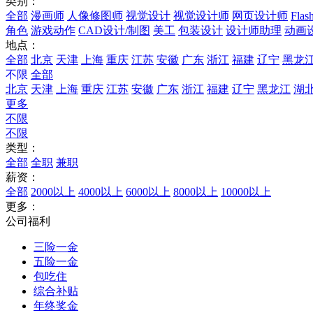
类别：
全部
漫画师
人像修图师
视觉设计
视觉设计师
网页设计师
Fla
角色
游戏动作
CAD设计/制图
美工
包装设计
设计师助理
动画
地点：
全部
北京
天津
上海
重庆
江苏
安徽
广东
浙江
福建
辽宁
黑龙
不限
全部
北京
天津
上海
重庆
江苏
安徽
广东
浙江
福建
辽宁
黑龙江
湖
更多
不限
不限
类型：
全部
全职
兼职
薪资：
全部
2000以上
4000以上
6000以上
8000以上
10000以上
更多：
公司福利
三险一金
五险一金
包吃住
综合补贴
年终奖金