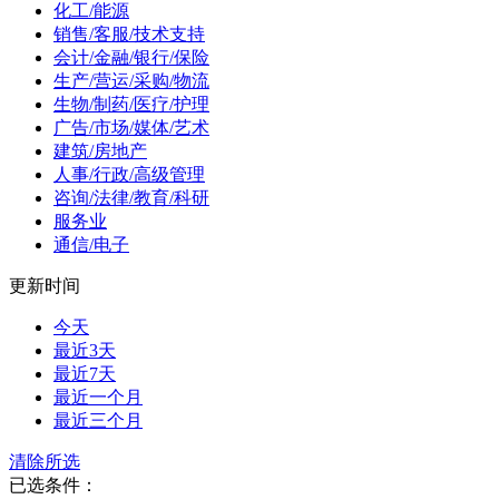
化工/能源
销售/客服/技术支持
会计/金融/银行/保险
生产/营运/采购/物流
生物/制药/医疗/护理
广告/市场/媒体/艺术
建筑/房地产
人事/行政/高级管理
咨询/法律/教育/科研
服务业
通信/电子
更新时间
今天
最近3天
最近7天
最近一个月
最近三个月
清除所选
已选条件：