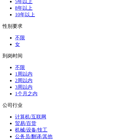
5年以上
8年以上
10年以上
性别要求
不限
女
到岗时间
不限
1周以内
2周以内
3周以内
1个月之内
公司行业
计算机/互联网
贸易/百货
机械/设备/技工
公务员/翻译/其他