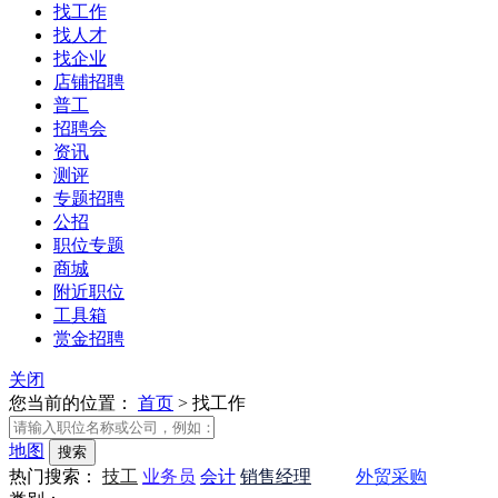
找工作
找人才
找企业
店铺招聘
普工
招聘会
资讯
测评
专题招聘
公招
职位专题
商城
附近职位
工具箱
赏金招聘
关闭
您当前的位置：
首页
>
找工作
地图
热门搜索：
技工
业务员
会计
销售经理
会计
外贸采购
会计
业