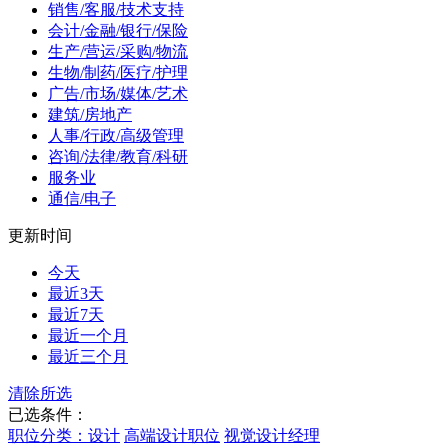
销售/客服/技术支持
会计/金融/银行/保险
生产/营运/采购/物流
生物/制药/医疗/护理
广告/市场/媒体/艺术
建筑/房地产
人事/行政/高级管理
咨询/法律/教育/科研
服务业
通信/电子
更新时间
今天
最近3天
最近7天
最近一个月
最近三个月
清除所选
已选条件：
职位分类：设计
高端设计职位
视觉设计经理