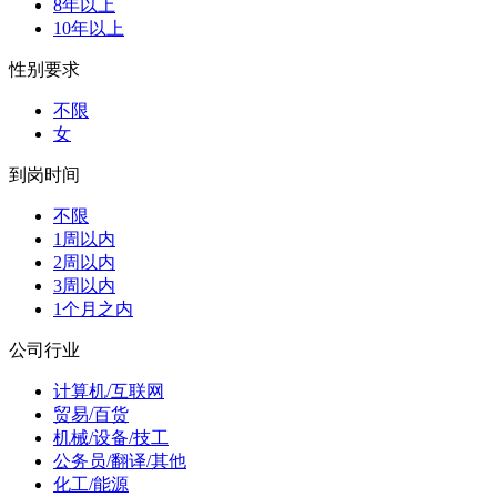
8年以上
10年以上
性别要求
不限
女
到岗时间
不限
1周以内
2周以内
3周以内
1个月之内
公司行业
计算机/互联网
贸易/百货
机械/设备/技工
公务员/翻译/其他
化工/能源