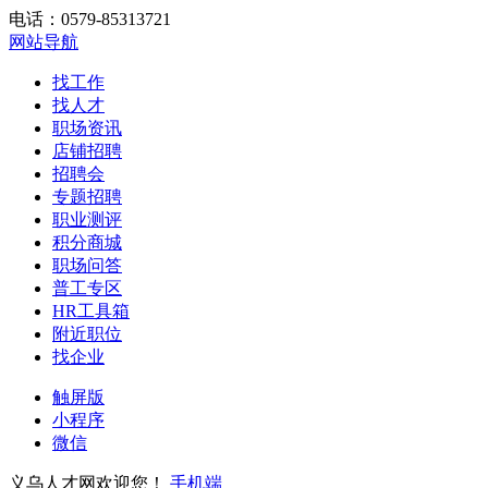
电话：0579-85313721
网站导航
找工作
找人才
职场资讯
店铺招聘
招聘会
专题招聘
职业测评
积分商城
职场问答
普工专区
HR工具箱
附近职位
找企业
触屏版
小程序
微信
义乌人才网欢迎您！
手机端