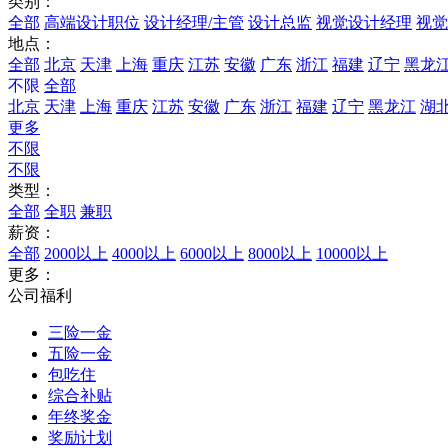
类别：
全部
高端设计职位
设计经理/主管
设计总监
视觉设计经理
视觉
地点：
全部
北京
天津
上海
重庆
江苏
安徽
广东
浙江
福建
辽宁
黑龙
不限
全部
北京
天津
上海
重庆
江苏
安徽
广东
浙江
福建
辽宁
黑龙江
湖
更多
不限
不限
类型：
全部
全职
兼职
薪资：
全部
2000以上
4000以上
6000以上
8000以上
10000以上
更多：
公司福利
三险一金
五险一金
包吃住
综合补贴
年终奖金
奖励计划