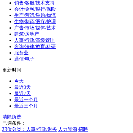
销售/客服/技术支持
会计/金融/银行/保险
生产/营运/采购/物流
生物/制药/医疗/护理
广告/市场/媒体/艺术
建筑/房地产
人事/行政/高级管理
咨询/法律/教育/科研
服务业
通信/电子
更新时间
今天
最近3天
最近7天
最近一个月
最近三个月
清除所选
已选条件：
职位分类：人事/行政/财务
人力资源
招聘