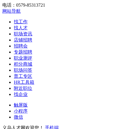
电话：0579-85313721
网站导航
找工作
找人才
职场资讯
店铺招聘
招聘会
专题招聘
职业测评
积分商城
职场问答
普工专区
HR工具箱
附近职位
找企业
触屏版
小程序
微信
义乌人才网欢迎您！
手机端