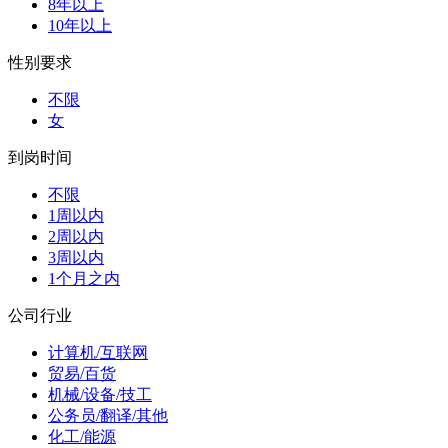
8年以上
10年以上
性别要求
不限
女
到岗时间
不限
1周以内
2周以内
3周以内
1个月之内
公司行业
计算机/互联网
贸易/百货
机械/设备/技工
公务员/翻译/其他
化工/能源