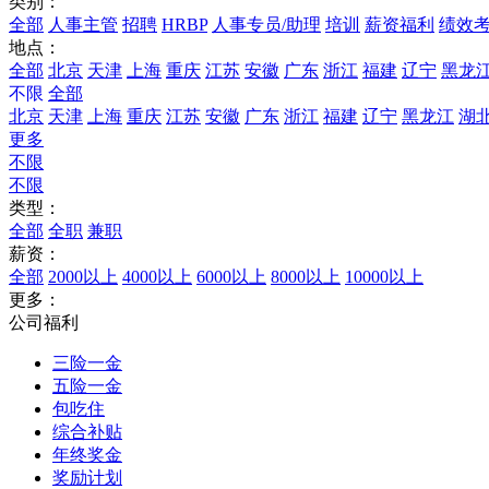
类别：
全部
人事主管
招聘
HRBP
人事专员/助理
培训
薪资福利
绩效
地点：
全部
北京
天津
上海
重庆
江苏
安徽
广东
浙江
福建
辽宁
黑龙
不限
全部
北京
天津
上海
重庆
江苏
安徽
广东
浙江
福建
辽宁
黑龙江
湖
更多
不限
不限
类型：
全部
全职
兼职
薪资：
全部
2000以上
4000以上
6000以上
8000以上
10000以上
更多：
公司福利
三险一金
五险一金
包吃住
综合补贴
年终奖金
奖励计划