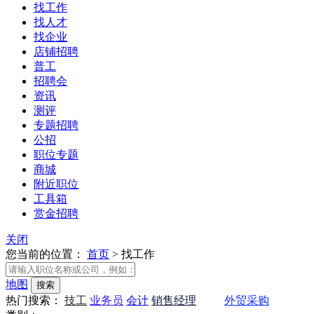
找工作
找人才
找企业
店铺招聘
普工
招聘会
资讯
测评
专题招聘
公招
职位专题
商城
附近职位
工具箱
赏金招聘
关闭
您当前的位置：
首页
>
找工作
地图
热门搜索：
技工
业务员
会计
销售经理
会计
外贸采购
会计
业