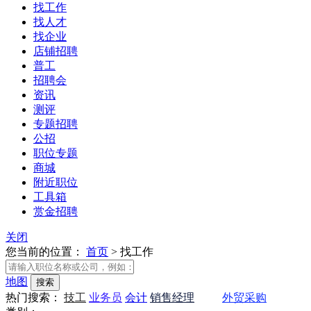
找工作
找人才
找企业
店铺招聘
普工
招聘会
资讯
测评
专题招聘
公招
职位专题
商城
附近职位
工具箱
赏金招聘
关闭
您当前的位置：
首页
>
找工作
地图
热门搜索：
技工
业务员
会计
销售经理
会计
外贸采购
会计
业