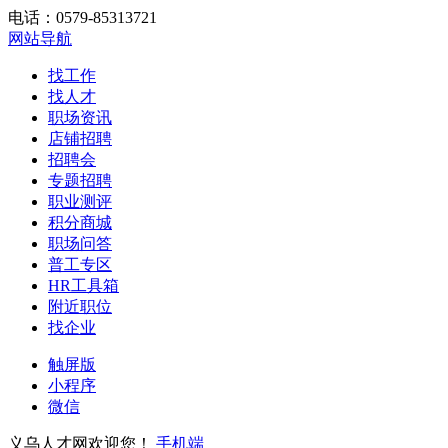
电话：0579-85313721
网站导航
找工作
找人才
职场资讯
店铺招聘
招聘会
专题招聘
职业测评
积分商城
职场问答
普工专区
HR工具箱
附近职位
找企业
触屏版
小程序
微信
义乌人才网欢迎您！
手机端