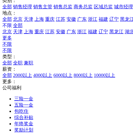
类别：
全部
销售经理
销售主管
销售总监
商务总监
区域总监
城市经理
地点：
全部
北京
天津
上海
重庆
江苏
安徽
广东
浙江
福建
辽宁
黑龙
不限
全部
北京
天津
上海
重庆
江苏
安徽
广东
浙江
福建
辽宁
黑龙江
湖
更多
不限
不限
类型：
全部
全职
兼职
薪资：
全部
2000以上
4000以上
6000以上
8000以上
10000以上
更多：
公司福利
三险一金
五险一金
包吃住
综合补贴
年终奖金
奖励计划