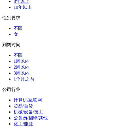
8年以上
10年以上
性别要求
不限
女
到岗时间
不限
1周以内
2周以内
3周以内
1个月之内
公司行业
计算机/互联网
贸易/百货
机械/设备/技工
公务员/翻译/其他
化工/能源