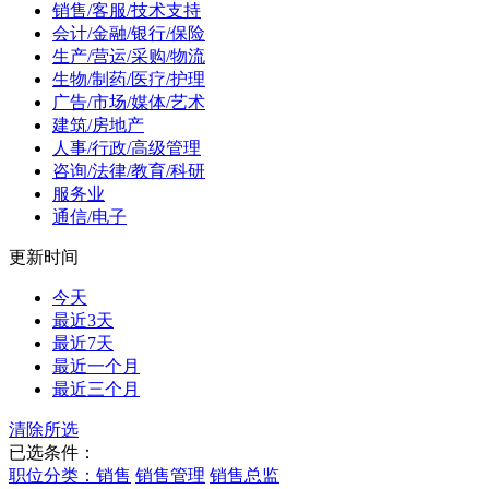
销售/客服/技术支持
会计/金融/银行/保险
生产/营运/采购/物流
生物/制药/医疗/护理
广告/市场/媒体/艺术
建筑/房地产
人事/行政/高级管理
咨询/法律/教育/科研
服务业
通信/电子
更新时间
今天
最近3天
最近7天
最近一个月
最近三个月
清除所选
已选条件：
职位分类：销售
销售管理
销售总监