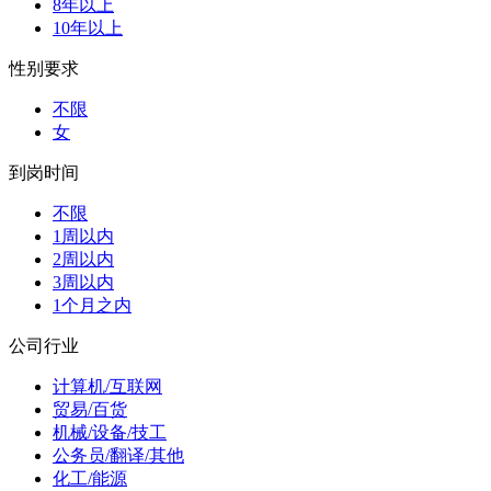
8年以上
10年以上
性别要求
不限
女
到岗时间
不限
1周以内
2周以内
3周以内
1个月之内
公司行业
计算机/互联网
贸易/百货
机械/设备/技工
公务员/翻译/其他
化工/能源