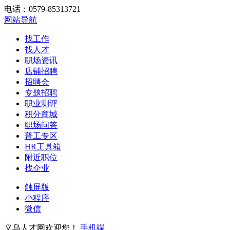
电话：0579-85313721
网站导航
找工作
找人才
职场资讯
店铺招聘
招聘会
专题招聘
职业测评
积分商城
职场问答
普工专区
HR工具箱
附近职位
找企业
触屏版
小程序
微信
义乌人才网欢迎您！
手机端