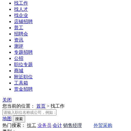
找工作
找人才
找企业
店铺招聘
普工
招聘会
资讯
测评
专题招聘
公招
职位专题
商城
附近职位
工具箱
赏金招聘
关闭
您当前的位置：
首页
>
找工作
地图
热门搜索：
技工
业务员
会计
销售经理
会计
外贸采购
会计
业