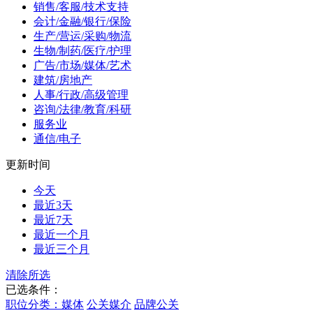
销售/客服/技术支持
会计/金融/银行/保险
生产/营运/采购/物流
生物/制药/医疗/护理
广告/市场/媒体/艺术
建筑/房地产
人事/行政/高级管理
咨询/法律/教育/科研
服务业
通信/电子
更新时间
今天
最近3天
最近7天
最近一个月
最近三个月
清除所选
已选条件：
职位分类：媒体
公关媒介
品牌公关