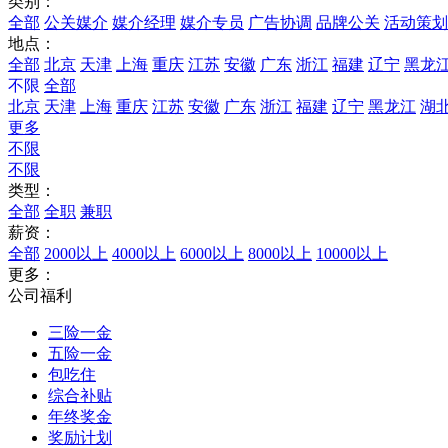
类别：
全部
公关媒介
媒介经理
媒介专员
广告协调
品牌公关
活动策划
地点：
全部
北京
天津
上海
重庆
江苏
安徽
广东
浙江
福建
辽宁
黑龙
不限
全部
北京
天津
上海
重庆
江苏
安徽
广东
浙江
福建
辽宁
黑龙江
湖
更多
不限
不限
类型：
全部
全职
兼职
薪资：
全部
2000以上
4000以上
6000以上
8000以上
10000以上
更多：
公司福利
三险一金
五险一金
包吃住
综合补贴
年终奖金
奖励计划