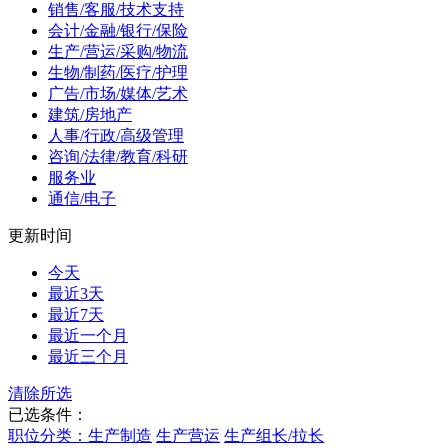
销售/客服/技术支持
会计/金融/银行/保险
生产/营运/采购/物流
生物/制药/医疗/护理
广告/市场/媒体/艺术
建筑/房地产
人事/行政/高级管理
咨询/法律/教育/科研
服务业
通信/电子
更新时间
今天
最近3天
最近7天
最近一个月
最近三个月
清除所选
已选条件：
职位分类：生产制造
生产营运
生产组长/拉长