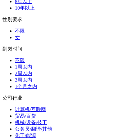
8年以上
10年以上
性别要求
不限
女
到岗时间
不限
1周以内
2周以内
3周以内
1个月之内
公司行业
计算机/互联网
贸易/百货
机械/设备/技工
公务员/翻译/其他
化工/能源