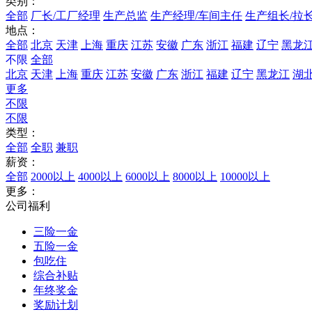
类别：
全部
厂长/工厂经理
生产总监
生产经理/车间主任
生产组长/拉
地点：
全部
北京
天津
上海
重庆
江苏
安徽
广东
浙江
福建
辽宁
黑龙
不限
全部
北京
天津
上海
重庆
江苏
安徽
广东
浙江
福建
辽宁
黑龙江
湖
更多
不限
不限
类型：
全部
全职
兼职
薪资：
全部
2000以上
4000以上
6000以上
8000以上
10000以上
更多：
公司福利
三险一金
五险一金
包吃住
综合补贴
年终奖金
奖励计划