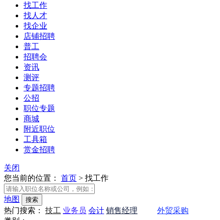
找工作
找人才
找企业
店铺招聘
普工
招聘会
资讯
测评
专题招聘
公招
职位专题
商城
附近职位
工具箱
赏金招聘
关闭
您当前的位置：
首页
>
找工作
地图
热门搜索：
技工
业务员
会计
销售经理
会计
外贸采购
会计
业