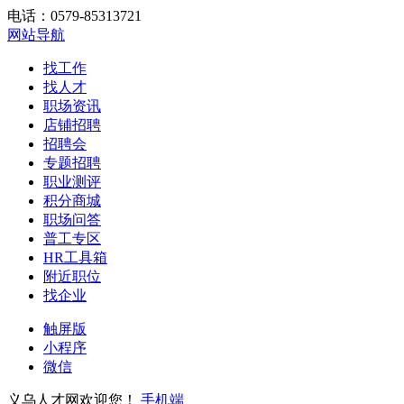
电话：0579-85313721
网站导航
找工作
找人才
职场资讯
店铺招聘
招聘会
专题招聘
职业测评
积分商城
职场问答
普工专区
HR工具箱
附近职位
找企业
触屏版
小程序
微信
义乌人才网欢迎您！
手机端